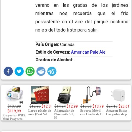
verano en las gradas de los jardines
mientras nos recuerda que el frío
persistente en el aire del parque nocturno
no es del todo listo para salir.
País Origen:
Canada
Estilo de Cerveza:
American Pale Ale
Grados de Alcohol:
-
$137,99
$12,95
$12,3
$14,94
$12,99
$15,86
$13,79
$27,15
$23,61
Largo pétalo de
Adaptador de
Soporte Móvil
Amazon Basics -
$119,99
mar (Best Sel
Bluetooth 5.0,
con Cuello de C
Cargador de p
Proyector WiFi,
H
Mini Proyecto