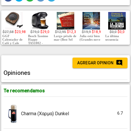
$27,58
$23,98
$79,0
$29,0
$12,95
$12,3
$19,9
$18,9
$0,0
$0,0
GGF
Bosch Tassimo
Largo pétalo de
Julia está bien
La última
Calentador de
Happy
mar (Best Sel
(Grandes nove
secuencia
Café y Cale
TAS1002 -
AGREGAR OPINION
Opiniones
Te recomendamos
6.7
Charma (Χαρμα) Dunkel