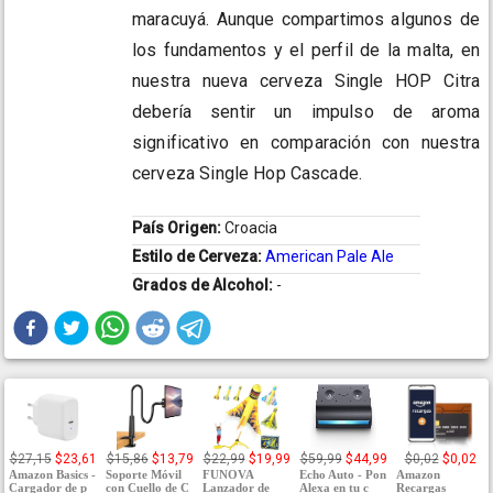
maracuyá. Aunque compartimos algunos de
los fundamentos y el perfil de la malta, en
nuestra nueva cerveza Single HOP Citra
debería sentir un impulso de aroma
significativo en comparación con nuestra
cerveza Single Hop Cascade.
País Origen:
Croacia
Estilo de Cerveza:
American Pale Ale
Grados de Alcohol:
-
$27,15
$23,61
$15,86
$13,79
$22,99
$19,99
$59,99
$44,99
$0,02
$0,02
Amazon Basics -
Soporte Móvil
FUNOVA
Echo Auto - Pon
Amazon
Cargador de p
con Cuello de C
Lanzador de
Alexa en tu c
Recargas