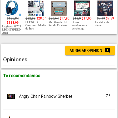
$136,84
$32,99
$28,04
$20,64
$17,95
$18,9
$17,95
$7,99
$7,59
ELEGOO
Mr. Wonderful
Si nos
La chica de
$118,99
Conjunto Medio
Set de Escritur
enseñaran a
nieve
Logitech G733
de Inic
perder, ga
LIGHTSPEED
Auri
AGREGAR OPINION
Opiniones
Te recomendamos
7.6
Angry Chair Rainbow Sherbet