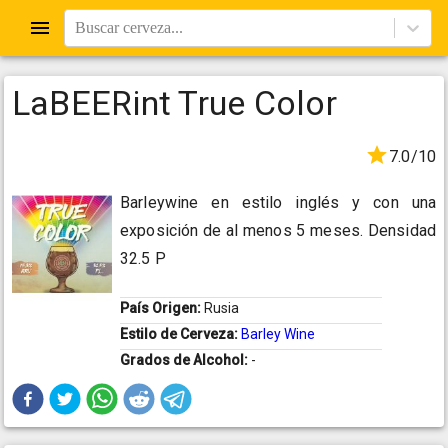
Buscar cerveza...
LaBEERint True Color
7.0/10
Barleywine en estilo inglés y con una
exposición de al menos 5 meses. Densidad
32.5 P
País Origen:
Rusia
Estilo de Cerveza:
Barley Wine
Grados de Alcohol:
-