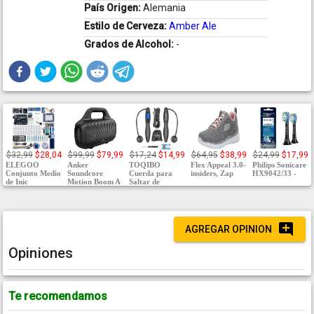
País Origen:
Alemania
Estilo de Cerveza:
Amber Ale
Grados de Alcohol:
-
$32,99
$28,04
$99,99
$79,99
$17,24
$14,99
$64,95
$38,99
$24,99
$17,99
ELEGOO
Anker
TOQIBO
Flex Appeal 3.0-
Philips Sonicare
Conjunto Medio
Soundcore
Cuerda para
insiders, Zap
HX9042/33 -
de Inic
Motion Boom A
Saltar de
AGREGAR OPINION
Opiniones
Te recomendamos