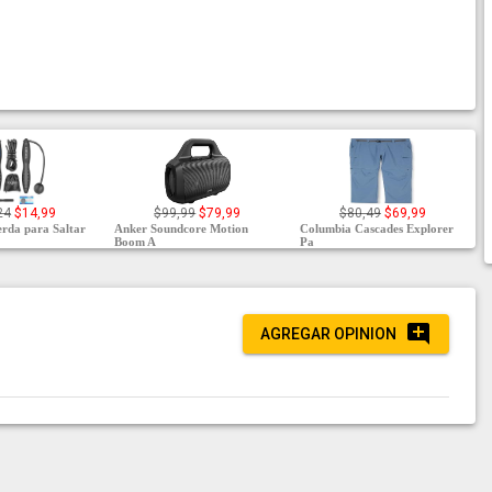
24
$14,99
$99,99
$79,99
$80,49
$69,99
da para Saltar
Anker Soundcore Motion
Columbia Cascades Explorer
Boom A
Pa
AGREGAR OPINION