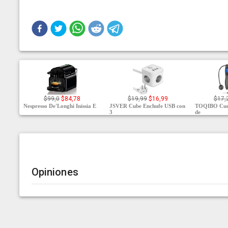
$99,0
$84,78
$19,99
$16,99
$17,
Nespresso De'Longhi Inissia E
JSVER Cube Enchufe USB con
TOQIBO Cuer
3
de
Opiniones