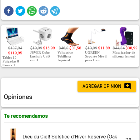
$137,94
$19,99
$16,99
$46,0
$31,58
$13,99
$11,89
$44,84
$38,99
JSVER Cube
Voltactive
UGREEN
Masajeador de
$119,95
Enchufe USB
Tobillera
Soporte Móvil
silicona femeni
Tablet 10
con 3
Izquierd
para Cam
Pulgadas 8
Core - T
AGREGAR OPINION
Opiniones
Te recomendamos
Dieu du Ciel! Solstice d'Hiver Réserve (Oak
7.9