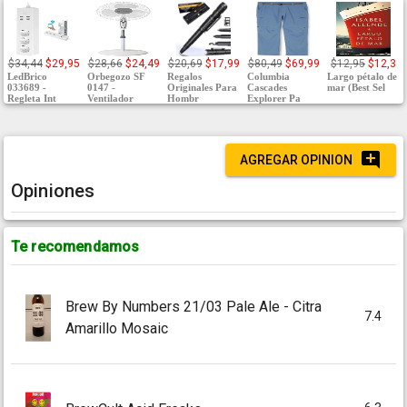
$34,44
$29,95
$28,66
$24,49
$20,69
$17,99
$80,49
$69,99
$12,95
$12,3
LedBrico
Orbegozo SF
Regalos
Columbia
Largo pétalo de
033689 -
0147 -
Originales Para
Cascades
mar (Best Sel
Regleta Int
Ventilador
Hombr
Explorer Pa
AGREGAR OPINION
Opiniones
Te recomendamos
Brew By Numbers 21/03 Pale Ale - Citra
7.4
Amarillo Mosaic