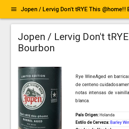
Jopen / Lervig Don't tRY
Bourbon
Rye WineAged en barricas
de centeno cuidadosament
notas intensas de vainil
blanca.
País Origen:
Holanda
Estilo de Cerveza:
Barley Wi