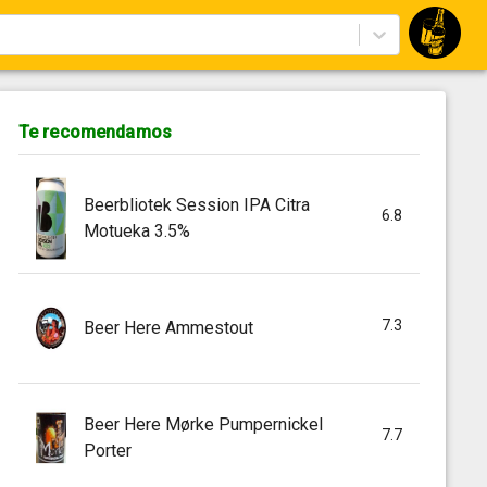
Te recomendamos
Beerbliotek Session IPA Citra
6.8
Motueka 3.5%
7.3
Beer Here Ammestout
Beer Here Mørke Pumpernickel
7.7
Porter