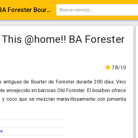
Jopen / Lervig Don't tRYE This @home!! BA Forester Bourbon
Buscar cerveza...
E This @home!! BA Forester
7.8/10
 antiguas de Bourter de Forester durante 200 días. Vino
e envejecido en barricas Old Forester. El bourbon ofrece
la y coco que se mezclan maravillosamente con pimienta
ne