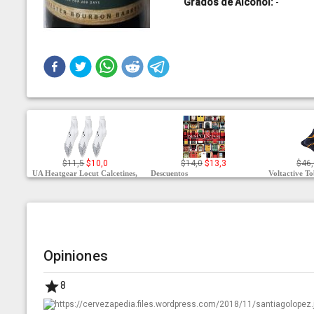
Grados de Alcohol:
-
$11,5
$10,0
$14,0
$13,3
$46,
UA Heatgear Locut Calcetines,
Descuentos
Voltactive To
Opiniones
8