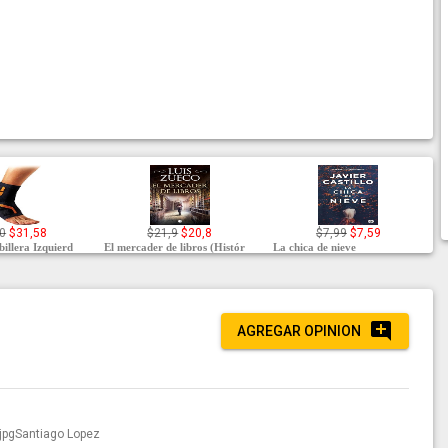
0
$31,58
$21,9
$20,8
$7,99
$7,59
billera Izquierd
El mercader de libros (Histór
La chica de nieve
AGREGAR OPINION
Santiago Lopez