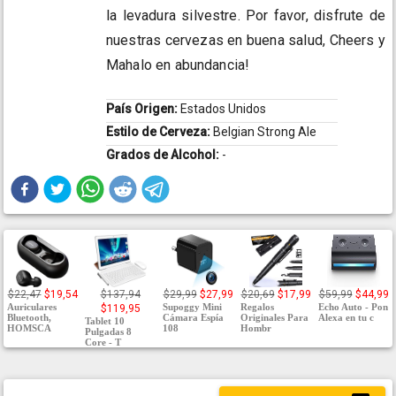
la levadura silvestre. Por favor, disfrute de
nuestras cervezas en buena salud, Cheers y
Mahalo en abundancia!
País Origen:
Estados Unidos
Estilo de Cerveza:
Belgian Strong Ale
Grados de Alcohol:
-
$22,47
$19,54
$137,94
$29,99
$27,99
$20,69
$17,99
$59,99
$44,99
Auriculares
Supoggy Mini
Regalos
Echo Auto - Pon
$119,95
Bluetooth,
Cámara Espía
Originales Para
Alexa en tu c
Tablet 10
HOMSCA
108
Hombr
Pulgadas 8
Core - T