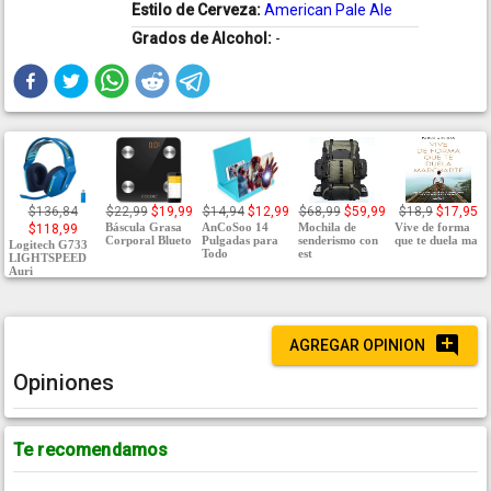
Estilo de Cerveza:
American Pale Ale
Grados de Alcohol:
-
$136,84
$22,99
$19,99
$14,94
$12,99
$68,99
$59,99
$18,9
$17,95
Báscula Grasa
AnCoSoo 14
Mochila de
Vive de forma
$118,99
Corporal Blueto
Pulgadas para
senderismo con
que te duela ma
Logitech G733
Todo
est
LIGHTSPEED
Auri
AGREGAR OPINION
Opiniones
Te recomendamos