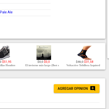
Pale Ale
0
$51,95
$0,0
$0,0
$46,0
$31,58
illas Hombre
El invierno más largo (Best s
Voltactive Tobillera Izquierd
AGREGAR OPINION