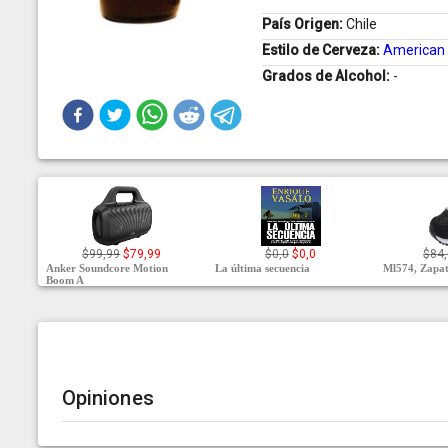
País Origen:
Chile
Estilo de Cerveza:
American 
Grados de Alcohol:
-
$99,99
$79,99
$0,0
$0,0
$84,
Anker Soundcore Motion
La última secuencia
Ml574, Zapat
Boom A
Opiniones