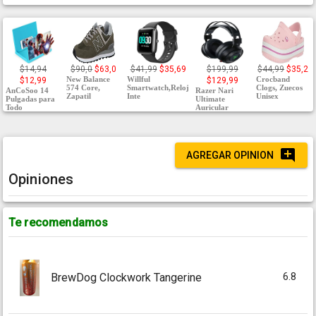
$14,94
$90,0
$63,0
$41,99
$35,69
$199,99
$44,99
$35,2
New Balance
Willful
Crocband
$12,99
$129,99
574 Core,
Smartwatch,Reloj
Clogs, Zuecos
AnCoSoo 14
Razer Nari
Zapatil
Inte
Unisex
Pulgadas para
Ultimate
Todo
Auricular
AGREGAR OPINION
Opiniones
Te recomendamos
6.8
BrewDog Clockwork Tangerine