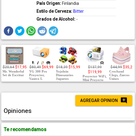
País Origen:
Finlandia
Estilo de Cerveza:
Bitter
Grados de Alcohol:
-
$20,64
$17,95
$80,49
$69,99
$18,39
$15,99
$137,99
$44,99
$35,2
Mr. Wonderful
YG 300 Pro
Yojoloin
Crocband
$119,99
Set de Escritur
Proyector,
Dinosaurios
Clogs, Zuecos
Proyector WiFi,
Vamvo L
Juguetes
Unisex
Mini Proyecto
AGREGAR OPINION
Opiniones
Te recomendamos