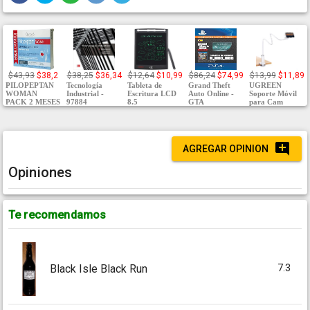
$43,93
$38,2
$38,25
$36,34
$12,64
$10,99
$86,24
$74,99
$13,99
$11,89
PILOPEPTAN
Tecnología
Tableta de
Grand Theft
UGREEN
WOMAN
Industrial -
Escritura LCD
Auto Online -
Soporte Móvil
PACK 2 MESES
97884
8.5
GTA
para Cam
AGREGAR OPINION
Opiniones
Te recomendamos
7.3
Black Isle Black Run