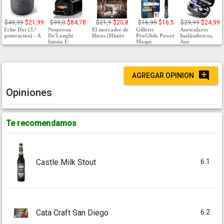
$49,99
$21,99
$99,0
$84,78
$21,9
$20,8
$16,99
$16,5
$29,99
$24,99
Echo Dot (3.ª
Nespresso
El mercader de
Gillette
Auriculares
generación) - A
De'Longhi
libros (Histór
ProGlide Power
Inalámbricos,
Inissia E
Maqui
Aur
AGREGAR OPINION
Opiniones
Te recomendamos
6.1
Castle Milk Stout
6.2
Cata Craft San Diego