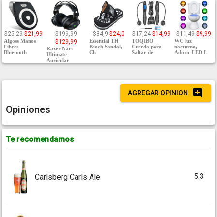
$25,29
$21,99
$199,99
$34,9
$24,0
$17,24
$14,99
$11,49
$9,99
Aigoss Manos
Essential TH
TOQIBO
WC luz
$129,99
Libres
Beach Sandal,
Cuerda para
nocturna,
Razer Nari
Bluetooth
Ch
Saltar de
Adoric LED L
Ultimate
Auricular
AGREGAR OPINION
Opiniones
Te recomendamos
5.3
Carlsberg Carls Ale