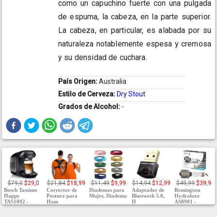
como un capuchino fuerte con una pulgada
de espuma, la cabeza, en la parte superior.
La cabeza, en particular, es alabada por su
naturaleza notablemente espesa y cremosa
y su densidad de cuchara.
País Origen:
Australia
Estilo de Cerveza:
Dry Stout
Grados de Alcohol:
-
$79,0
$29,0
$21,84
$18,99
$11,49
$9,99
$14,94
$12,99
$49,99
$39,9
Bosch Tassimo
Corrector de
Diademas para
Adaptador de
Remington
Happy
Postura para
Mujer, Diadema
Bluetooth 5.0,
Hydraluxe
TAS1002 -
Hom
H
AS8901 -