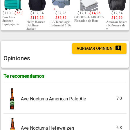
$110,0
$66,0
$137,94
$37,25
$17,19
$14,95
$12,64
Bon Air -
GOODS+GADGETS
$119,95
$35,39
$10,99
Spinner
Plegador de Rop
Helly Hansen
LA Tecnologia
Amazon Basics
Equipaje de
Dubliner
Industrial 1 Ba
- Riñonera de
Jacket
v
AGREGAR OPINION
Opiniones
Te recomendamos
7.0
Ave Nocturna American Pale Ale
6.3
Ave Nocturna Hefeweizen