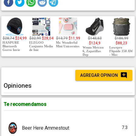
$28,74
$24,99
$32,99
$28,04
$13,79
$11,99
$143,63
$186,99
HANPURE
ELEGOO
Mr. Wonderful
$124,9
$88,23
Bluetooth
Conjunto Medio
Mini Unicornios
Wmns Metcon
Lowepro
Gorro Invie
de Inic
6, Zapatillas
Flipside 350 AW
Dep
- Moc
AGREGAR OPINION
Opiniones
Te recomendamos
7.3
Beer Here Ammestout