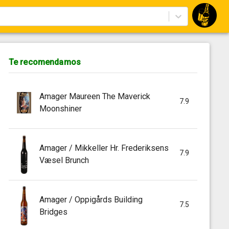
Te recomendamos
Amager Maureen The Maverick
7.9
Moonshiner
Amager / Mikkeller Hr. Frederiksens
7.9
Væsel Brunch
Amager / Oppigårds Building
7.5
Bridges