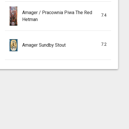
Amager / Pracownia Piwa The Red
7.4
Hetman
7.2
Amager Sundby Stout