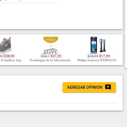
95
$38,99
$38,7
$37,29
$24,99
$17,99
.0-insiders, Zap
Tecnologías de la Información
Philips Sonicare HX9042/33 -
AGREGAR OPINION