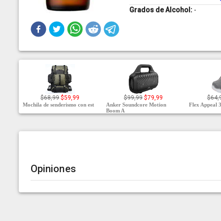
Grados de Alcohol:
-
$68,99
$59,99
$99,99
$79,99
$64,
Mochila de senderismo con est
Anker Soundcore Motion
Flex Appeal 3
Boom A
Opiniones