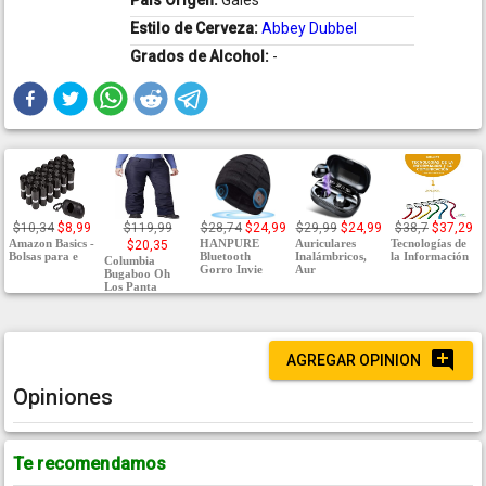
País Origen:
Gales
Estilo de Cerveza:
Abbey Dubbel
Grados de Alcohol:
-
$10,34
$8,99
$119,99
$28,74
$24,99
$29,99
$24,99
$38,7
$37,29
Amazon Basics -
HANPURE
Auriculares
Tecnologías de
$20,35
Bolsas para e
Bluetooth
Inalámbricos,
la Información
Columbia
Gorro Invie
Aur
Bugaboo Oh
Los Panta
AGREGAR OPINION
Opiniones
Te recomendamos