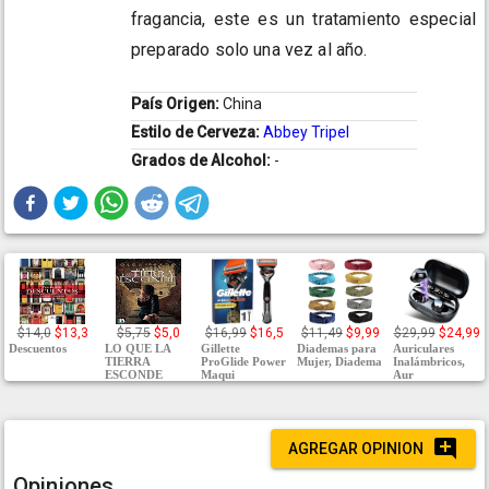
fragancia, este es un tratamiento especial
preparado solo una vez al año.
País Origen:
China
Estilo de Cerveza:
Abbey Tripel
Grados de Alcohol:
-
$14,0
$13,3
$5,75
$5,0
$16,99
$16,5
$11,49
$9,99
$29,99
$24,99
Descuentos
LO QUE LA
Gillette
Diademas para
Auriculares
TIERRA
ProGlide Power
Mujer, Diadema
Inalámbricos,
ESCONDE
Maqui
Aur
AGREGAR OPINION
Opiniones