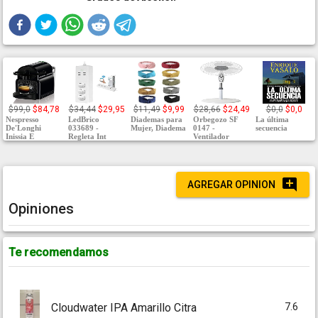
$99,0
$84,78
$34,44
$29,95
$11,49
$9,99
$28,66
$24,49
$0,0
$0,0
Nespresso
LedBrico
Diademas para
Orbegozo SF
La última
De'Longhi
033689 -
Mujer, Diadema
0147 -
secuencia
Inissia E
Regleta Int
Ventilador
AGREGAR OPINION
Opiniones
Te recomendamos
7.6
Cloudwater IPA Amarillo Citra