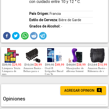
con cuidado entre 10 y 12 ° C.
País Origen:
Francia
Estilo de Cerveza:
Bière de Garde
Grados de Alcohol:
-
$39,95
$29,95
$10,34
$8,99
$99,95
$49,99
$44,84
$38,99
$12,64
$10,99
Lámpara Tetris
Amazon Basics -
Oral-B
Masajeador de
Amazon Basics -
Lámpara de
Bolsas para e
Irrigador Bucal
silicona femeni
Riñonera de v
mes
Con Te
AGREGAR OPINION
Opiniones