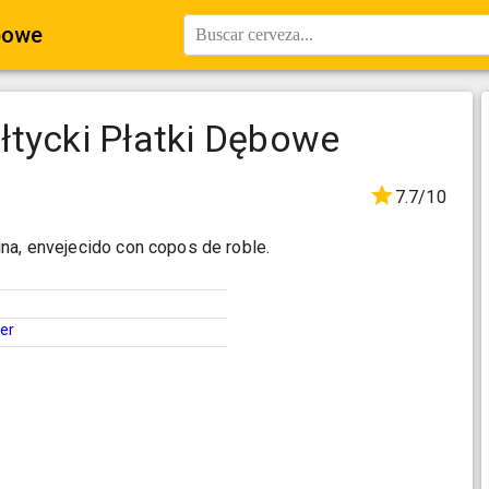
ębowe
Buscar cerveza...
łtycki Płatki Dębowe
7.7/10
na, envejecido con copos de roble.
ter