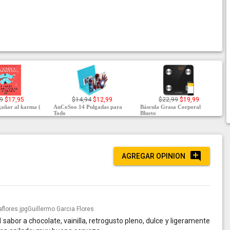
9
$17,95
$14,94
$12,99
$22,99
$19,99
gañar al karma (
AnCoSoo 14 Pulgadas para
Báscula Grasa Corporal
Todo
Blueto
AGREGAR OPINION
Guillermo Garcia Flores
 sabor a chocolate, vainilla, retrogusto pleno, dulce y ligeramente