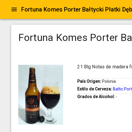
Fortuna Komes Porter Bałtycki Płatki D
Fortuna Komes Porter Ba
21 Blg Notas de madera fi
País Origen:
Polonia
Estilo de Cerveza:
Baltic Por
Grados de Alcohol:
-