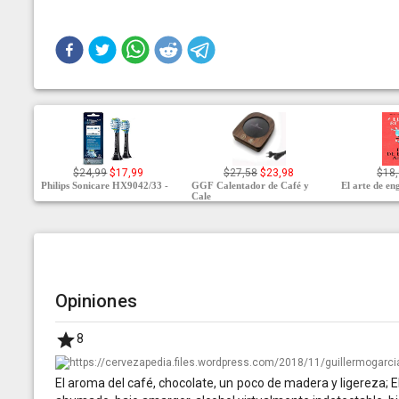
$24,99
$17,99
$27,58
$23,98
$18,
Philips Sonicare HX9042/33 -
GGF Calentador de Café y
El arte de en
Cale
Opiniones
8
El aroma del café, chocolate, un poco de madera y ligereza; El