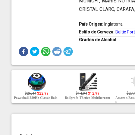
MUNICH , MARIS NUTRIA
CRISTAL CLARO, CARAFA,
País Origen:
Inglaterra
Estilo de Cerveza:
Baltic Por
Grados de Alcohol:
-
$26,44
$22,99
$14,94
$12,99
$27,
Powerball 280Hz Classic Bola
Bolígrafo Táctico Multiherram
Amazon Basic
p