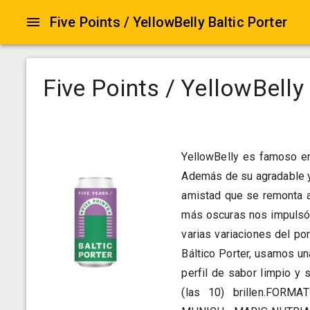
Five Points / YellowBelly Baltic Porter
Five Points / YellowBelly 
YellowBelly es famoso en
Además de su agradable y 
amistad que se remonta a
más oscuras nos impulsó 
varias variaciones del po
Báltico Porter, usamos u
perfil de sabor limpio y
(las 10) brillen.FOR