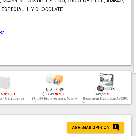
, MARRON, CRISTAL OSCURO, TRIGO DE TRIGO, AMBAR,
 ESPECIAL III Y CHOCOLATE
ter
15
$23,61
$80,49
$69,99
$49,99
$39,9
s - Cargador de
YG 300 Pro Proyector, Vamvo
Remington Hydraluxe AS8901
L
-
AGREGAR OPINION