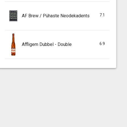
7.1
AF Brew / Pühaste Neodekadents
6.9
Affligem Dubbel - Double