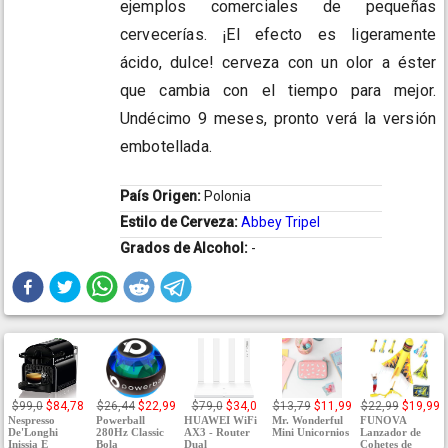
ejemplos comerciales de pequeñas
cervecerías. ¡El efecto es ligeramente
ácido, dulce! cerveza con un olor a éster
que cambia con el tiempo para mejor.
Undécimo 9 meses, pronto verá la versión
embotellada.
País Origen:
Polonia
Estilo de Cerveza:
Abbey Tripel
Grados de Alcohol:
-
$99,0
$84,78
$26,44
$22,99
$79,0
$34,0
$13,79
$11,99
$22,99
$19,99
Nespresso
Powerball
HUAWEI WiFi
Mr. Wonderful
FUNOVA
De'Longhi
280Hz Classic
AX3 - Router
Mini Unicornios
Lanzador de
Inissia E
Bola
Dual
Cohetes de