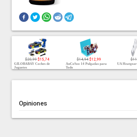
$20,99
$15,74
$14,94
$12,99
$11
GILOBABAY Coches de
AnCoSoo 14 Pulgadas para
UA Heatgear 
Juguetes
Todo
Opiniones