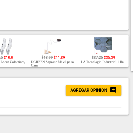
,5
$10,0
$13,99
$11,89
$37,25
$35,39
Locut Calcetines,
UGREEN Soporte Móvil para
LA Tecnologia Industrial 1 Ba
Cam
AGREGAR OPINION