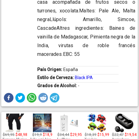
casa acompañada de frutos secos o
turrones, xocolata.Maltes: Pale Ale, Malta
negraLlúpols: Amarillo, Simcoe,
CascadeAltres ingredientes: Baines de
vainilla de Madagascar, Pimienta negra de la
India, virutas de roble francés
macerades.EBC: 55
País Origen:
España
Estilo de Cerveza:
Black IPA
Grados de Alcohol:
-
$69,95
$48,98
$19,9
$18,9
$34,44
$29,95
$18,39
$15,99
$22,47
$19,54
Extreme Motion
Julia está bien
LedBrico
Yojoloin
Auriculares