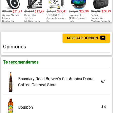
$25,29
$21,99
$14,94
$12,99
$31,54
$27,43
$26,44
$22,99
$99,99
$79,99
Aigoss Manos
Bolígrafo
GUATAFAC –
Powerball
Anker
Libres
Táctico
Juego de mesa -
280Hz Classic
Soundcore
Bluetooth
Multiherram
Ju
Bola
Motion Boom A
AGREGAR OPINION
Opiniones
Te recomendamos
Boundary Road Brewer's Cut Arabica Dabra
6.1
Coffee Oatmeal Stout
4.4
Bourbon