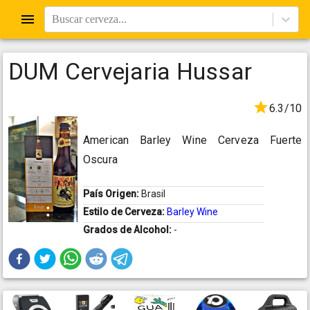
Buscar cerveza...
DUM Cervejaria Hussar
6.3/10
American Barley Wine Cerveza Fuerte
Oscura
País Origen:
Brasil
Estilo de Cerveza:
Barley Wine
Grados de Alcohol:
-