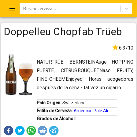
Buscar cerveza...
Doppelleu Chopfab Trüeb
6.3/10
NATURTRÜB, BERNSTEINAuge HOPPING
FUERTE, CITRUSBOUQUETNase FRUITY,
FINE-CHEEMEnjoyed Horas acogedoras
después de la cena - tal vez un cigarro
País Origen:
Switzerland
Estilo de Cerveza:
American Pale Ale
Grados de Alcohol:
-