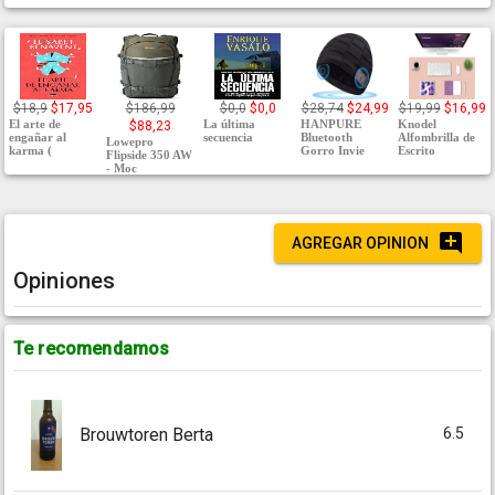
$18,9
$17,95
$186,99
$0,0
$0,0
$28,74
$24,99
$19,99
$16,99
El arte de
La última
HANPURE
Knodel
$88,23
engañar al
secuencia
Bluetooth
Alfombrilla de
Lowepro
karma (
Gorro Invie
Escrito
Flipside 350 AW
- Moc
AGREGAR OPINION
Opiniones
Te recomendamos
6.5
Brouwtoren Berta