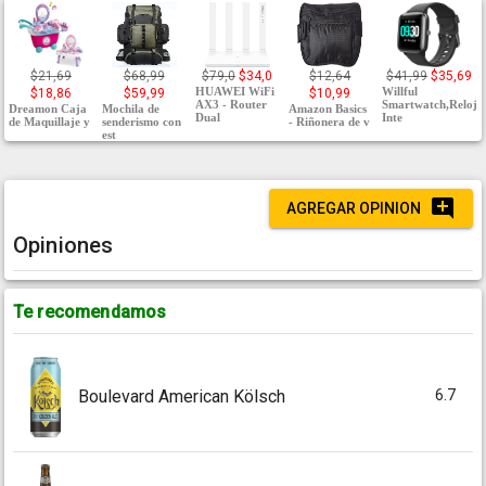
$21,69
$68,99
$79,0
$34,0
$12,64
$41,99
$35,69
HUAWEI WiFi
Willful
$18,86
$59,99
$10,99
AX3 - Router
Smartwatch,Reloj
Dreamon Caja
Mochila de
Amazon Basics
Dual
Inte
de Maquillaje y
senderismo con
- Riñonera de v
est
AGREGAR OPINION
Opiniones
Te recomendamos
6.7
Boulevard American Kölsch