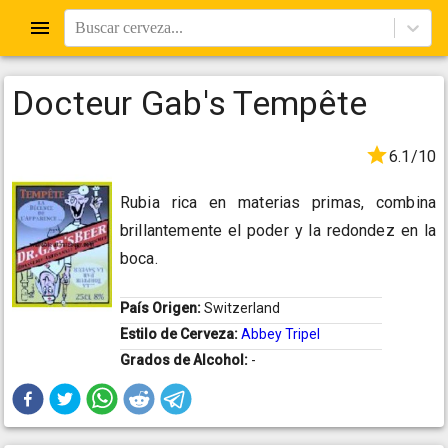
Buscar cerveza...
Docteur Gab's Tempête
6.1/10
Rubia rica en materias primas, combina
brillantemente el poder y la redondez en la
boca.
País Origen:
Switzerland
Estilo de Cerveza:
Abbey Tripel
Grados de Alcohol:
-