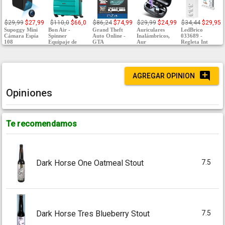
$29,99
$27,99
$110,0
$66,0
$86,24
$74,99
$29,99
$24,99
$34,44
$29,95
Supoggy Mini
Bon Air -
Grand Theft
Auriculares
LedBrico
Cámara Espía
Spinner
Auto Online -
Inalámbricos,
033689 -
108
Equipaje de
GTA
Aur
Regleta Int
AGREGAR OPINION
Opiniones
Te recomendamos
7.5
Dark Horse One Oatmeal Stout
7.5
Dark Horse Tres Blueberry Stout