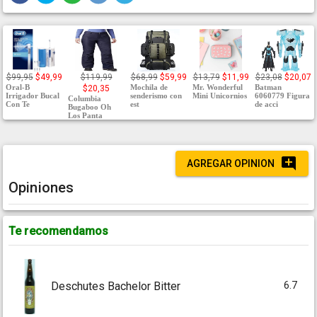
$99,95
$49,99
$119,99
$68,99
$59,99
$13,79
$11,99
$23,08
$20,07
Oral-B
Mochila de
Mr. Wonderful
Batman
$20,35
Irrigador Bucal
senderismo con
Mini Unicornios
6060779 Figura
Columbia
Con Te
est
de acci
Bugaboo Oh
Los Panta
AGREGAR OPINION
Opiniones
Te recomendamos
6.7
Deschutes Bachelor Bitter