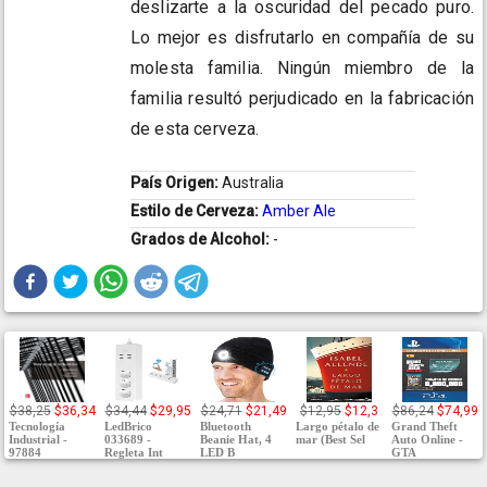
deslizarte a la oscuridad del pecado puro.
Lo mejor es disfrutarlo en compañía de su
molesta familia. Ningún miembro de la
familia resultó perjudicado en la fabricación
de esta cerveza.
País Origen:
Australia
Estilo de Cerveza:
Amber Ale
Grados de Alcohol:
-
$38,25
$36,34
$34,44
$29,95
$24,71
$21,49
$12,95
$12,3
$86,24
$74,99
Tecnología
LedBrico
Bluetooth
Largo pétalo de
Grand Theft
Industrial -
033689 -
Beanie Hat, 4
mar (Best Sel
Auto Online -
97884
Regleta Int
LED B
GTA