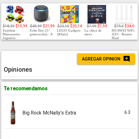
$18,39
$15,99
$49,99
$21,99
$23,16
$20,14
$7,99
$7,59
$79,0
$34,0
Yojoloin
Echo Dot (3.ª
LEGO Gadgets
La chica de
HUAWEI WiFi
Dinosaurios
generación) - A
(Klutz)
nieve
AX3 - Router
Juguetes
Dual
AGREGAR OPINION
Opiniones
Te recomendamos
6.3
Big Rock McNally's Extra