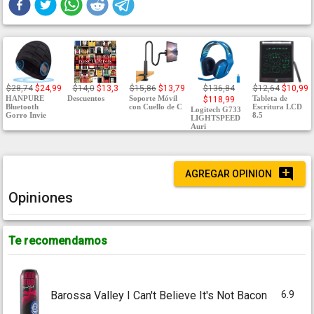
$28,74
$24,99
$14,0
$13,3
$15,86
$13,79
$136,84
$12,64
$10,99
HANPURE
Descuentos
Soporte Móvil
Tableta de
$118,99
Bluetooth
con Cuello de C
Escritura LCD
Logitech G733
Gorro Invie
8.5
LIGHTSPEED
Auri
AGREGAR OPINION
Opiniones
Te recomendamos
6.9
Barossa Valley I Can't Believe It's Not Bacon