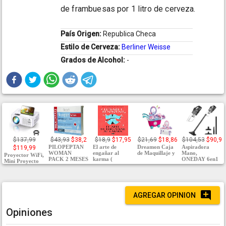
de frambuesas por 1 litro de cerveza.
País Origen:
Republica Checa
Estilo de Cerveza:
Berliner Weisse
Grados de Alcohol:
-
$137,99
$43,93
$38,2
$18,9
$17,95
$21,69
$18,86
$104,53
$90,9
PILOPEPTAN
El arte de
Dreamon Caja
Aspiradora
$119,99
WOMAN
engañar al
de Maquillaje y
Mano,
Proyector WiFi,
PACK 2 MESES
karma (
ONEDAY 6en1
Mini Proyecto
AGREGAR OPINION
Opiniones