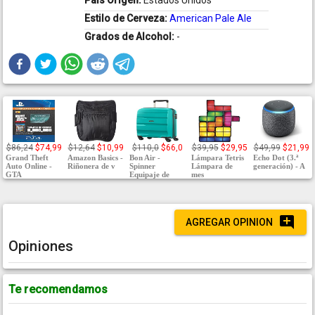
País Origen:
Estados Unidos
Estilo de Cerveza:
American Pale Ale
Grados de Alcohol:
-
$86,24
$74,99
$12,64
$10,99
$110,0
$66,0
$39,95
$29,95
$49,99
$21,99
Grand Theft
Amazon Basics -
Bon Air -
Lámpara Tetris
Echo Dot (3.ª
Auto Online -
Riñonera de v
Spinner
Lámpara de
generación) - A
GTA
Equipaje de
mes
AGREGAR OPINION
Opiniones
Te recomendamos