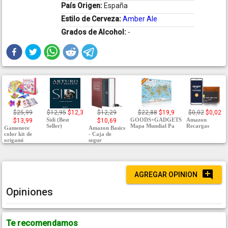
País Origen:
España
Estilo de Cerveza:
Amber Ale
Grados de Alcohol:
-
$25,99
$12,95
$12,3
$12,29
$22,88
$19,9
$0,02
$0,02
Sidi (Best
GOODS+GADGETS
Amazon
$13,99
$10,69
Seller)
Mapa Mundial Pa
Recargas
Gamenote
Amazon Basics
color kit de
- Caja de
origami
segur
AGREGAR OPINION
Opiniones
Te recomendamos