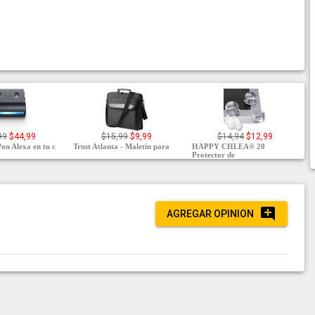
99
$44,99
$15,99
$9,99
$14,94
$12,99
on Alexa en tu c
Trust Atlanta - Maletín para
HAPPY CHLEA® 20
Protector de
AGREGAR OPINION