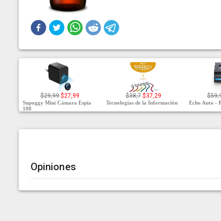
$29,99
$27,99
$38,7
$37,29
$59,
Supoggy Mini Cámara Espía
Tecnologías de la Información
Echo Auto - P
108
Opiniones