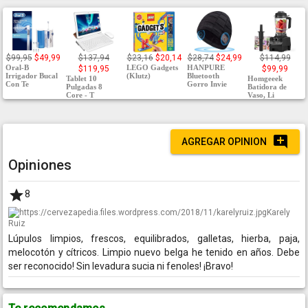
$99,95
$49,99
$137,94
$23,16
$20,14
$28,74
$24,99
$114,99
Oral-B
LEGO Gadgets
HANPURE
$119,95
$99,99
Irrigador Bucal
(Klutz)
Bluetooth
Tablet 10
Homgeeek
Con Te
Gorro Invie
Pulgadas 8
Batidora de
Core - T
Vaso, Li
AGREGAR OPINION
Opiniones
8
Karely
Ruiz
Lúpulos limpios, frescos, equilibrados, galletas, hierba, paja,
melocotón y cítricos. Limpio nuevo belga he tenido en años. Debe
ser reconocido! Sin levadura sucia ni fenoles! ¡Bravo!