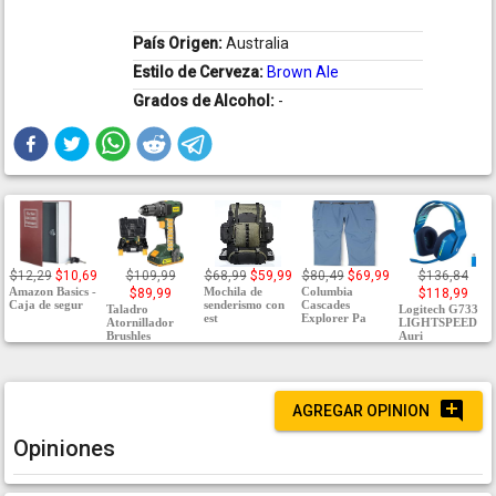
País Origen:
Australia
Estilo de Cerveza:
Brown Ale
Grados de Alcohol:
-
$12,29
$10,69
$109,99
$68,99
$59,99
$80,49
$69,99
$136,84
Amazon Basics -
Mochila de
Columbia
$89,99
$118,99
Caja de segur
senderismo con
Cascades
Taladro
Logitech G733
est
Explorer Pa
Atornillador
LIGHTSPEED
Brushles
Auri
AGREGAR OPINION
Opiniones