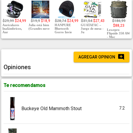
$29,99
$24,99
$19,9
$18,9
$28,74
$24,99
$31,54
$27,43
$186,99
Auriculares
Julia está bien
HANPURE
GUATAFAC –
$88,23
Inalámbricos,
(Grandes nove
Bluetooth
Juego de mesa -
Lowepro
Aur
Gorro Invie
Ju
Flipside 350 AW
- Moc
AGREGAR OPINION
Opiniones
Te recomendamos
7.2
Buckeye Old Mammoth Stout