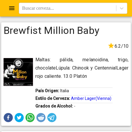
Buscar cerveza...
Brewfist Million Baby
6.2/10
Maltas: pálida, melanoidina, trigo,
chocolateLúpula: Chinook y CentennialLager
rojo caliente. 13.0 Platón
País Origen:
Italia
Estilo de Cerveza:
Amber Lager(Vienna)
Grados de Alcohol:
-