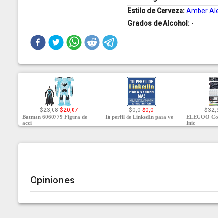
Estilo de Cerveza:
Amber Al
Grados de Alcohol:
-
$23,08
$20,07
$0,0
$0,0
$32,
Batman 6060779 Figura de
Tu perfil de LinkedIn para ve
ELEGOO Con
acci
Inic
Opiniones