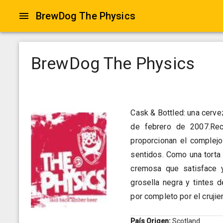
BrewDog The Physics
BrewDog The Physics
Cask & Bottled: una cerve
de febrero de 2007.Rec
proporcionan el complejo
sentidos. Como una torta 
cremosa que satisface y
grosella negra y tintes d
por completo por el crujie
País Origen:
Scotland