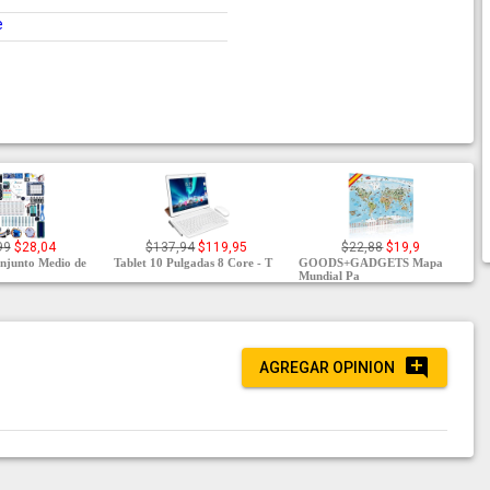
e
99
$28,04
$137,94
$119,95
$22,88
$19,9
junto Medio de
Tablet 10 Pulgadas 8 Core - T
GOODS+GADGETS Mapa
Mundial Pa
AGREGAR OPINION