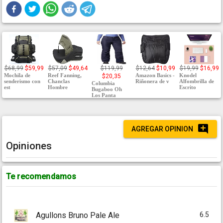
$68,99
$59,99
$57,09
$49,64
$119,99
$12,64
$10,99
$19,99
$16,99
Mochila de
Reef Fanning,
Amazon Basics -
Knodel
$20,35
senderismo con
Chanclas
Riñonera de v
Alfombrilla de
Columbia
est
Hombre
Escrito
Bugaboo Oh
Los Panta
AGREGAR OPINION
Opiniones
Te recomendamos
6.5
Agullons Bruno Pale Ale