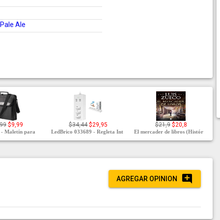
Pale Ale
,99
$9,99
$34,44
$29,95
$21,9
$20,8
 - Maletín para
LedBrico 033689 - Regleta Int
El mercader de libros (Histór
AGREGAR OPINION