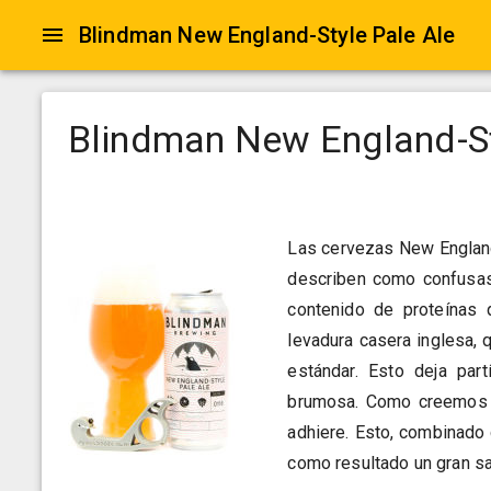
Blindman New England-Style Pale Ale
Blindman New England-St
Las cervezas New England
describen como confusas
contenido de proteínas 
levadura casera inglesa, 
estándar. Esto deja part
brumosa. Como creemos qu
adhiere. Esto, combinado 
como resultado un gran sab