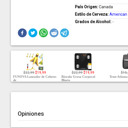
País Origen:
Canada
Estilo de Cerveza:
American 
Grados de Alcohol:
-
$22,99
$19,99
$22,99
$19,99
$15
FUNOVA Lanzador de Cohetes
Báscula Grasa Corporal
Trust Atlanta
de
Blueto
Opiniones