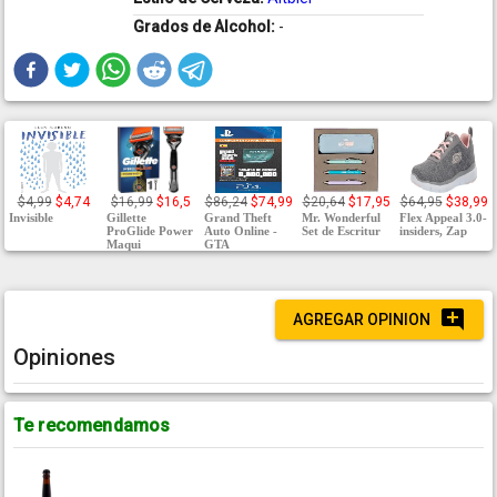
Grados de Alcohol:
-
$4,99
$4,74
$16,99
$16,5
$86,24
$74,99
$20,64
$17,95
$64,95
$38,99
Invisible
Gillette
Grand Theft
Mr. Wonderful
Flex Appeal 3.0-
ProGlide Power
Auto Online -
Set de Escritur
insiders, Zap
Maqui
GTA
AGREGAR OPINION
Opiniones
Te recomendamos