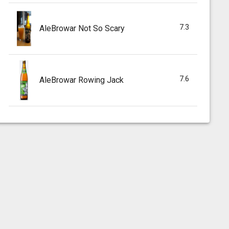
7.3
AleBrowar Not So Scary
7.6
AleBrowar Rowing Jack