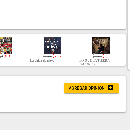
,0
$13,3
$7,99
$7,59
$5,75
$5,0
La chica de nieve
LO QUE LA TIERRA
ESCONDE
AGREGAR OPINION